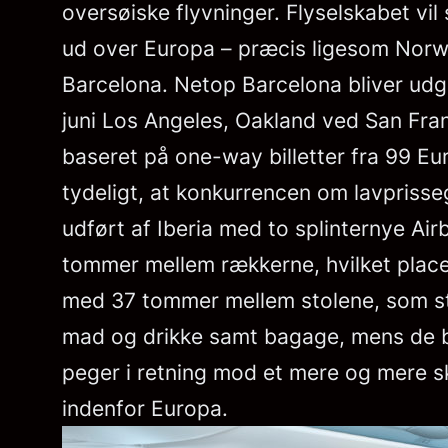
oversøiske flyvninger. Flyselskabet vil
ud over Europa – præcis ligesom Norweg
Barcelona. Netop Barcelona bliver udga
juni Los Angeles, Oakland ved San Fran
baseret på one-way billetter fra 99 E
tydeligt, at konkurrencen om lavprisseg
udført af Iberia med to splinternye A
tommer mellem rækkerne, hvilket plac
med 37 tommer mellem stolene, som star
mad og drikke samt bagage, mens de bil
peger i retning mod et mere og mere sk
indenfor Europa.