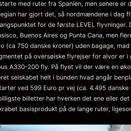
 starte med ruter fra Spanien, men senere er 
ian har gjort det, så nordmændene i dag flyv
ngspunktet for de første LEVEL flyvninger. D
sisco, Buenos Aires og Punta Cana, men flere 
uro (ca 750 danske kroner) uden bagage, mad 
mentet på oversøiske flyrejser for alvor er i 
irbus A330-200 fly. På flyet vil der være en
eret selskabet helt i bunden hvad angår be
ter ved 599 Euro pr vej (ca. 4.495 danske kr
ligste billetter har hverken det ene eller det
rabet basisprodukt på de lange ruter, ligeso