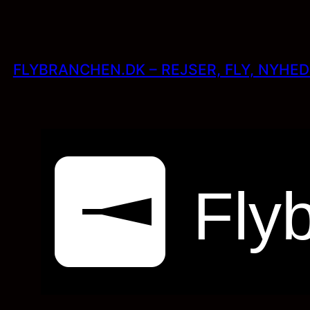
Skip
to
content
FLYBRANCHEN.DK – REJSER, FLY, NYHE