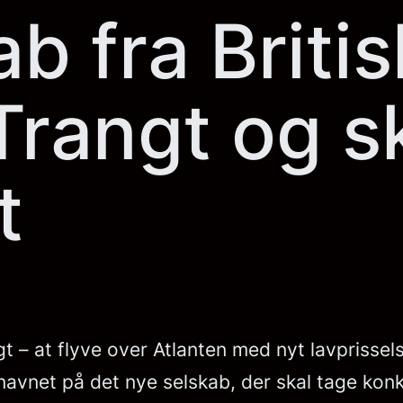
b fra Briti
Trangt og s
t
igt – at flyve over Atlanten med nyt lavprisse
r navnet på det nye selskab, der skal tage k