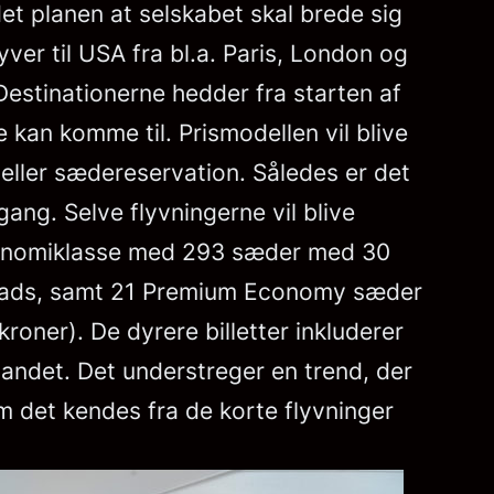
det planen at selskabet skal brede sig
er til USA fra bl.a. Paris, London og
estinationerne hedder fra starten af
kan komme til. Prismodellen vil blive
eller sædereservation. Således er det
gang. Selve flyvningerne vil blive
 økonomiklasse med 293 sæder med 30
nplads, samt 21 Premium Economy sæder
oner). De dyrere billetter inkluderer
 andet. Det understreger en trend, der
m det kendes fra de korte flyvninger