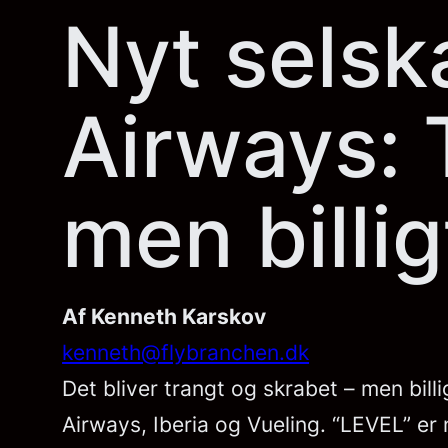
Nyt selska
Airways: 
men billig
Af Kenneth Karskov
kenneth@flybranchen.dk
Det bliver trangt og skrabet – men bill
Airways, Iberia og Vueling. “LEVEL” e