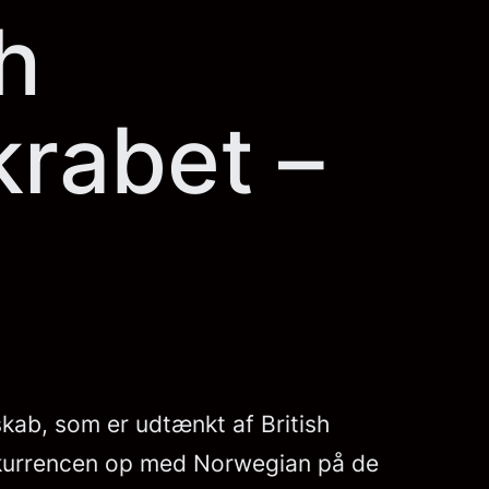
sh
krabet –
lskab, som er udtænkt af British
onkurrencen op med Norwegian på de