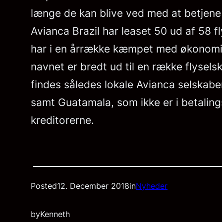
længe de kan blive ved med at betjene di
Avianca Brazil har leaset 50 ud af 58 f
har i en årrække kæmpet med økonomien
navnet er bredt ud til en række flysels
findes således lokale Avianca selskabe
samt Guatamala, som ikke er i betaling
kreditorerne.
Posted
12. December 2018
in
Nyheder
by
Kenneth