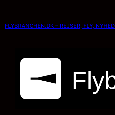
Skip
to
content
FLYBRANCHEN.DK – REJSER, FLY, NYHE