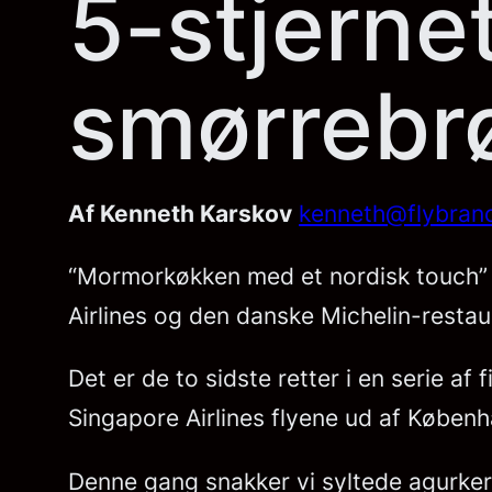
5-stjernet
smørrebrø
Af Kenneth Karskov
kenneth@flybran
“Mormorkøkken med et nordisk touch” e
Airlines og den danske Michelin-restaur
Det er de to sidste retter i en serie af
Singapore Airlines flyene ud af Københa
Denne gang snakker vi syltede agurker,