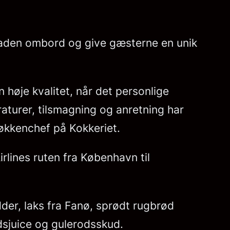
maden ombord og give gæsterne en unik
 høje kvalitet, når det personlige
raturer, tilsmagning og anretning har
økkenchef på Kokkeriet.
rlines ruten fra København til
dder, laks fra Fanø, sprødt rugbrød
dsjuice og gulerodsskud.