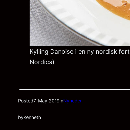
Kylling Danoise i en ny nordisk for
Nordics)
Posted
7. May 2019
in
Nyheder
by
Kenneth