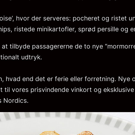
ise’, hvor der serveres: pocheret og ristet un
ips, ristede minikartofler, sprød persille og 
l at tilbyde passagererne de to nye “mormorre
tionalt udtryk.
en, hvad end det er ferie eller forretning. Ny
til vores prisvindende vinkort og eksklusive
s Nordics.