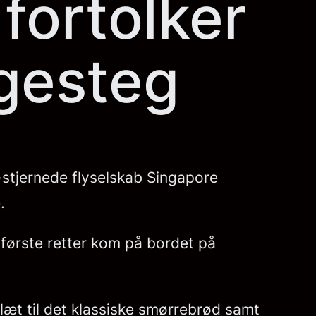
 fortolker
ngesteg
-stjernede flyselskab Singapore
.
e første retter kom på bordet på
læt til det klassiske smørrebrød samt