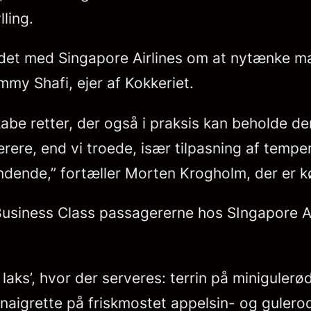
ling.
ejdet med Singapore Airlines om at nytænke 
mmy Shafi, ejer af Kokkeriet.
abe retter, der også i praksis kan beholde den
rere, end vi troede, især tilpasning af tempe
dende,” fortæller Morten Krogholm, der er k
 Business Class passagererne hos SIngapore Ai
aks’, hvor der serveres: terrin på minigulerø
inaigrette på friskmostet appelsin- og gulero