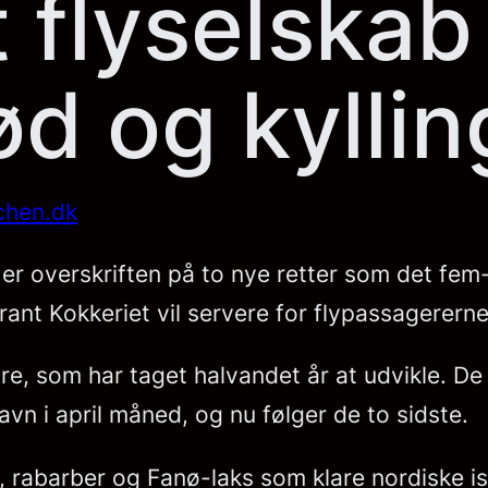
 flyselskab
d og kylli
chen.dk
r overskriften på to nye retter som det fem
ant Kokkeriet vil servere for flypassagererne
 fire, som har taget halvandet år at udvikle. D
vn i april måned, og nu følger de to sidste.
 rabarber og Fanø-laks som klare nordiske is