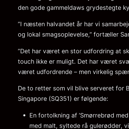
den gode gammeldaws grydestegte kyl
”I næsten halvandet år har vi samarb
og lokal smagsoplevelse,” fortæller Sa
”Det har været en stor udfordring at sk
touch ikke er muligt. Det har været svæ
været udfordrende – men virkelig spæn
De to retter som vil blive serveret for
Singapore (SQ351) er følgende:
En fortolkning af ’Smørrebrød med l
med malt, syltede rå gulerødder, v