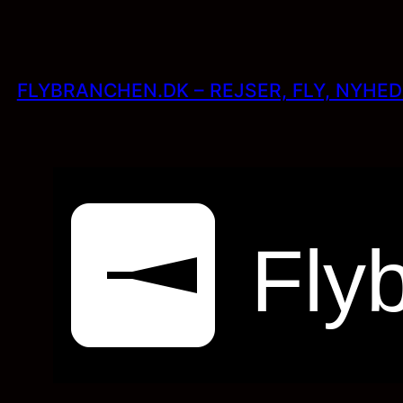
Skip
to
content
FLYBRANCHEN.DK – REJSER, FLY, NYHE