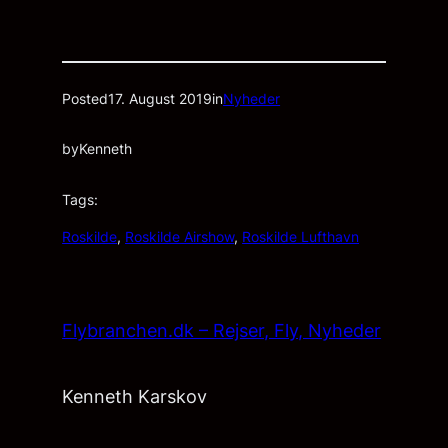
Posted
17. August 2019
in
Nyheder
by
Kenneth
Tags:
Roskilde
, 
Roskilde Airshow
, 
Roskilde Lufthavn
Flybranchen.dk – Rejser, Fly, Nyheder
Kenneth Karskov