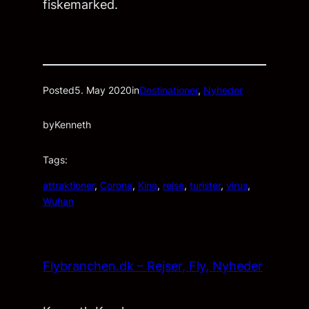
fiskemarked.
Posted
5. May 2020
in
Destinationer
, 
Nyheder
by
Kenneth
Tags:
attraktioner
, 
Corona
, 
Kina
, 
rejse
, 
turister
, 
virus
, 
Wuhan
Flybranchen.dk – Rejser, Fly, Nyheder