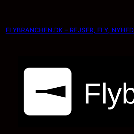
Skip
to
content
FLYBRANCHEN.DK – REJSER, FLY, NYHE