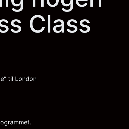
ss Class
e” til London
 programmet.