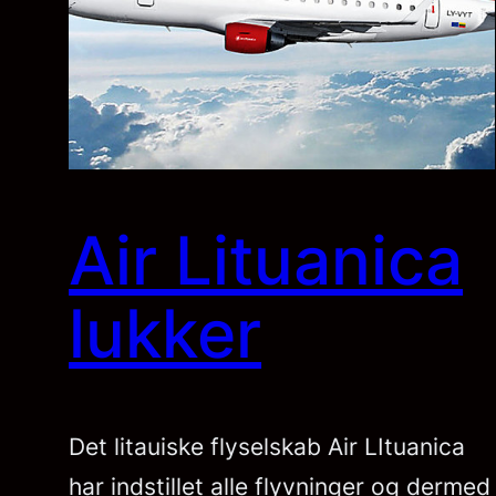
Air Lituanica
lukker
Det litauiske flyselskab Air LItuanica
har indstillet alle flyvninger og dermed