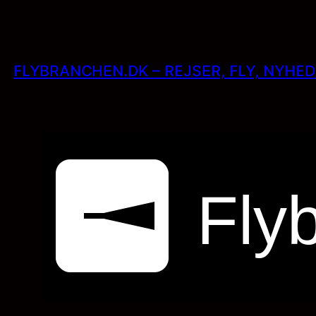
Skip
to
content
FLYBRANCHEN.DK – REJSER, FLY, NYHE