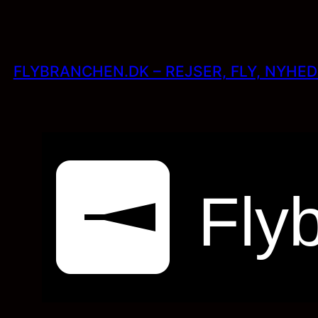
Skip
to
content
FLYBRANCHEN.DK – REJSER, FLY, NYHE