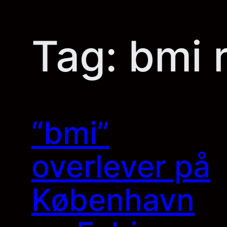
Tag:
bmi 
“bmi”
overlever på
København