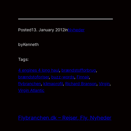
Posted
13. January 2012
in
Nyheder
by
Kenneth
Tags:
4 engines 4 long haul
, 
brændstofforbrug
, 
brændstofpriser
, 
buzz-words
, 
Finnair
, 
flybranchen
, 
klimaprofil
, 
Richard Branson
, 
Virgin
, 
Virgin Atlantic
Flybranchen.dk – Rejser, Fly, Nyheder