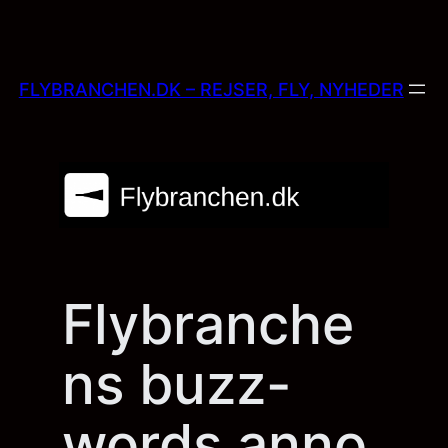
Skip
to
content
FLYBRANCHEN.DK – REJSER, FLY, NYHEDER
Flybranche
ns buzz-
words anno