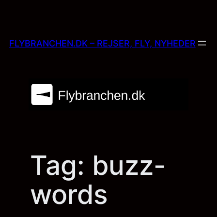
Skip
to
content
FLYBRANCHEN.DK – REJSER, FLY, NYHEDER
Tag:
buzz-
words