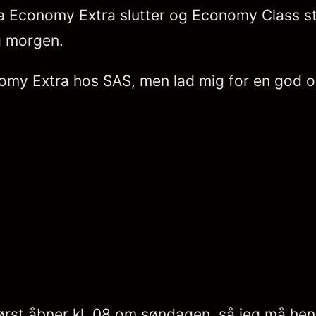
a Economy Extra slutter og Economy Class st
g morgen.
nomy Extra hos SAS, men lad mig for en god or
ørst åbner kl. 08 om søndagen, så jeg må hen i