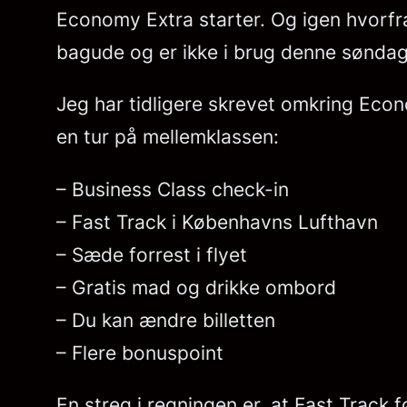
Economy Extra starter. Og igen hvorfr
bagude og er ikke i brug denne sønda
Jeg har tidligere skrevet omkring Eco
en tur på mellemklassen:
– Business Class check-in
– Fast Track i Københavns Lufthavn
– Sæde forrest i flyet
– Gratis mad og drikke ombord
– Du kan ændre billetten
– Flere bonuspoint
En streg i regningen er, at Fast Track f