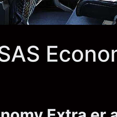
 SAS Econom
omy Extra er a