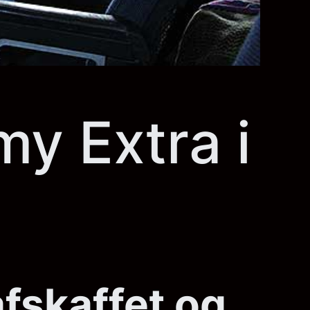
y Extra i
fskaffet og