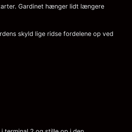
arter. Gardinet hænger lidt længere
dens skyld lige ridse fordelene op ved
 terminal 2 og stille op i den