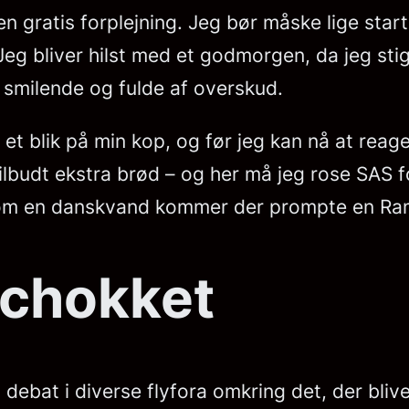
den gratis forplejning. Jeg bør måske lige sta
g bliver hilst med et godmorgen, da jeg st
 smilende og fulde af overskud.
 et blik på min kop, og før jeg kan nå at reag
ilbudt ekstra brød – og her må jeg rose SAS fo
 om en danskvand kommer der prompte en Ra
chokket
 debat i diverse flyfora omkring det, der bli