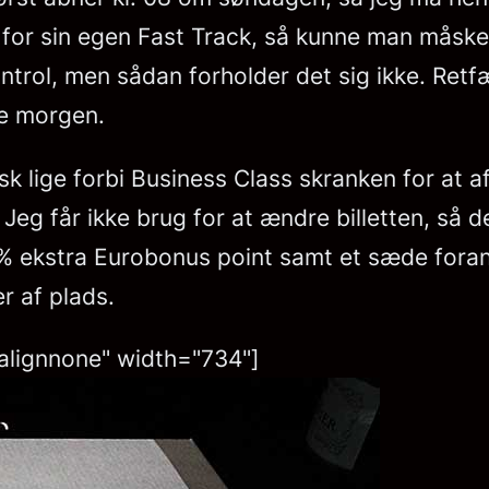
t for sin egen Fast Track, så kunne man måsk
trol, men sådan forholder det sig ikke. Retfæ
e morgen.
sk lige forbi Business Class skranken for at a
Jeg får ikke brug for at ændre billetten, så de
 ekstra Eurobonus point samt et sæde foran i
r af plads.
alignnone" width="734"]