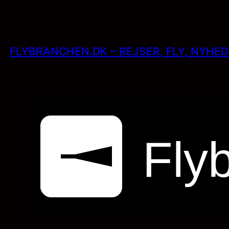
Skip
to
content
FLYBRANCHEN.DK – REJSER, FLY, NYHE