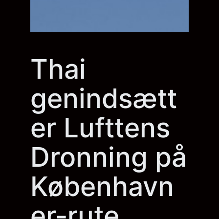
Thai
genindsætt
er Lufttens
Dronning på
København
er-rute