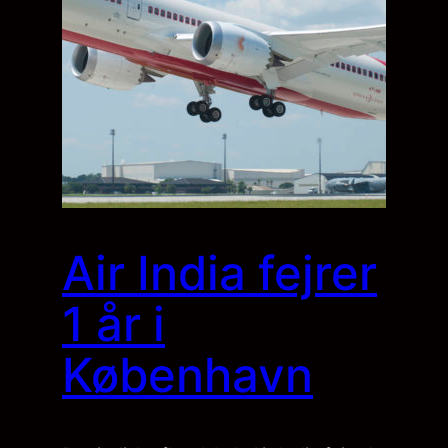
Air India fejrer
1 år i
København