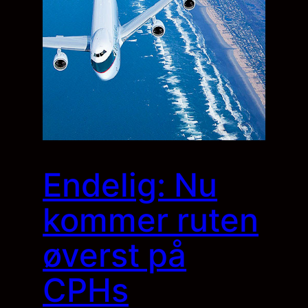
Endelig: Nu
kommer ruten
øverst på
CPHs