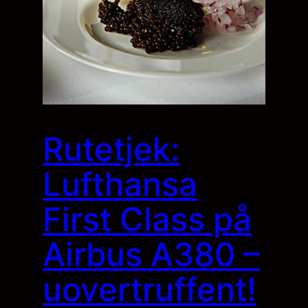
Rutetjek:
Lufthansa
First Class på
Airbus A380 –
uovertruffent!