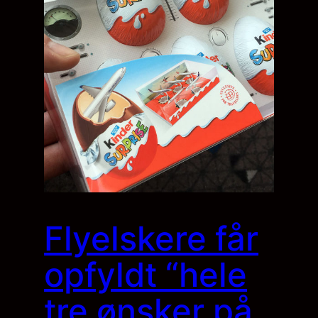
Flyelskere får
opfyldt “hele
tre ønsker på