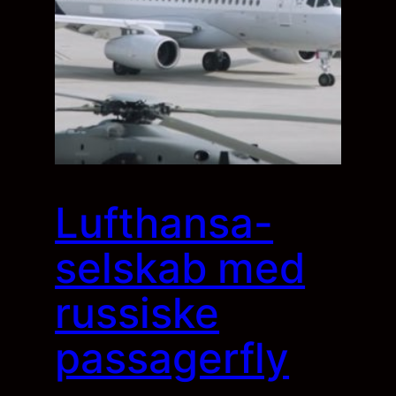
Lufthansa-
selskab med
russiske
passagerfly