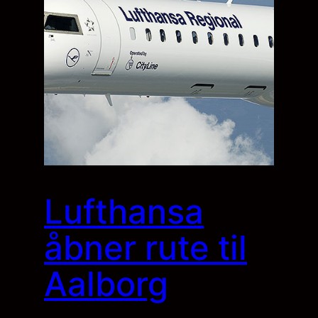
Lufthansa
åbner rute til
Aalborg